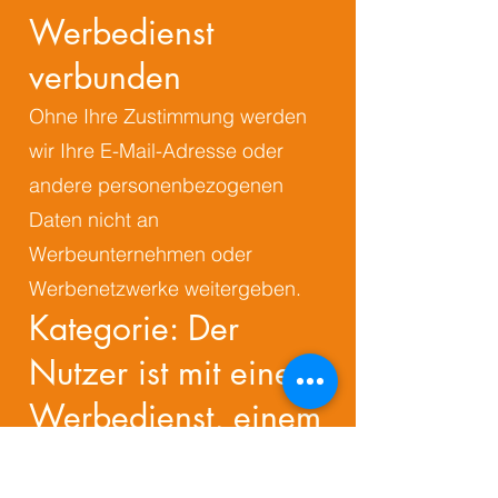
Werbedienst
verbunden
Ohne Ihre Zustimmung werden
wir Ihre E-Mail-Adresse oder
andere personenbezogenen
Daten nicht an
Werbeunternehmen oder
Werbenetzwerke weitergeben.
Kategorie: Der
Nutzer ist mit einem
Werbedienst, einem
Campaign Manager