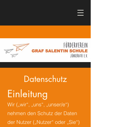
Datenschutz
Einleitung
Wir („wir“, „uns“, „unser/e“)
nehmen den Schutz der Daten
der Nutzer („Nutzer“ oder „Sie“)